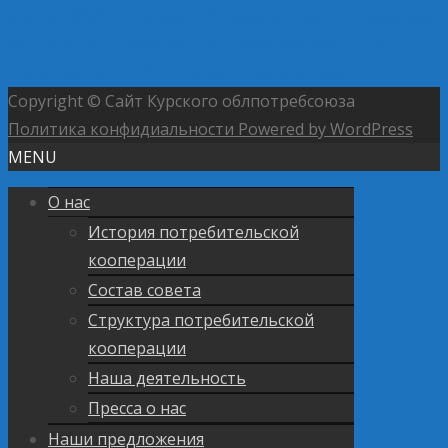
статья-2023»
В ноябре сайт Курского облпотребсоюза
вошел в топ-10 сайтов Центросоюза России по
информационной активности, заняв 4 место
→
Copyright © Сайт Курского облпотребсоюза
Политика конфидиальности
Powered by WordPress
MENU
О нас
История потребительской
кооперации
Состав совета
Структура потребительской
кооперации
Наша деятельность
Пресса о нас
Наши предложения