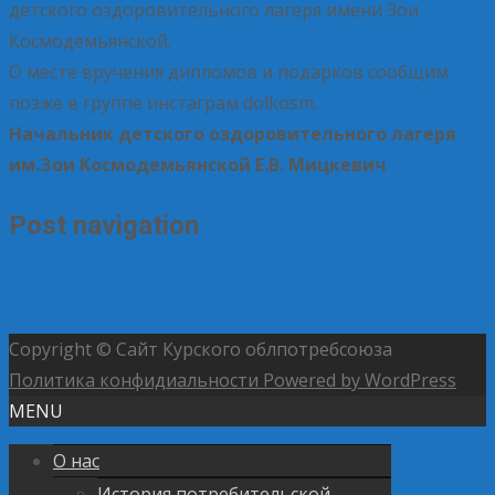
детского оздоровительного лагеря имени Зои
Космодемьянской.
О месте вручения дипломов и подарков сообщим
позже в группе инстаграм dolkosm.
Начальник детского оздоровительного лагеря
им.Зои Космодемьянской Е.В. Мицкевич
Post navigation
←
НЕЛЕГКИЕ УРОКИ КАРАНТИНА-2
КАК ИЗ МИНУСОВ
СДЕЛАТЬ ПЛЮСЫ!
→
Copyright © Сайт Курского облпотребсоюза
Политика конфидиальности
Powered by WordPress
MENU
О нас
История потребительской