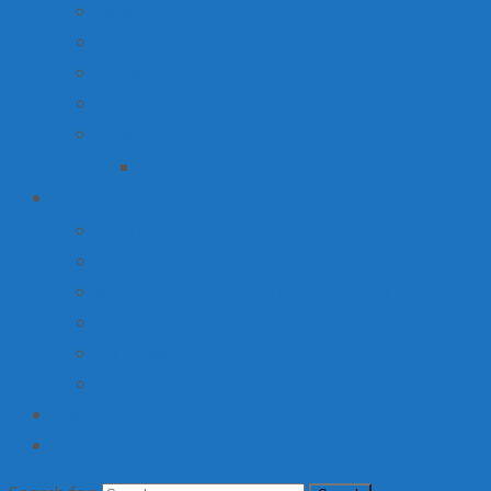
Вакансии
Производство
Продажа недвижимости
Торговля
Ярмарки
План мероприятий по организации ярмарки О
Детский лагерь
Оплата путевки
Деятельность
Услуги, в том числе платные, предоставляемые орг
Доступная среда
Материально-техническое обеспечение и оснащени
Об организации отдыха детей и их оздоровлении
Институт
Контакты