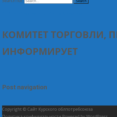
Search for:
10.06.2021
Без рубрики
Ирина Корелова
КОМИТЕТ ТОРГОВЛИ, 
ИНФОРМИРУЕТ
:
Post navigation
←
Предыдущая запись
Следующая запись
→
Copyright © Сайт Курского облпотребсоюза
Политика конфидиальности
Powered by WordPress