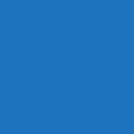
ОО «Рыльск»
анизации отдыха детей и их оздоровления
е отдыха детей и их оздоровление