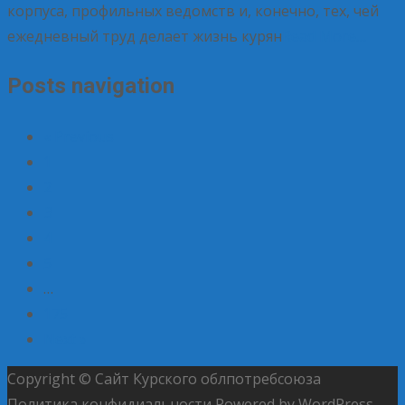
корпуса, профильных ведомств и, конечно, тех, чей
ежедневный труд делает жизнь курян
Read More…
Posts navigation
« Previous
1
2
3
4
5
…
175
Next »
Copyright © Сайт Курского облпотребсоюза
Политика конфидиальности
Powered by WordPress