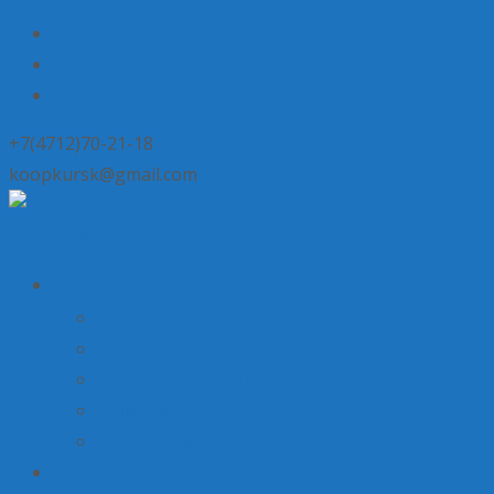
+7(4712)70-21-18
koopkursk@gmail.com
Skip to content
О нас
История потребительской кооперации
Состав совета
Структура потребительской кооперации
Наша деятельность
Пресса о нас
Наши предложения