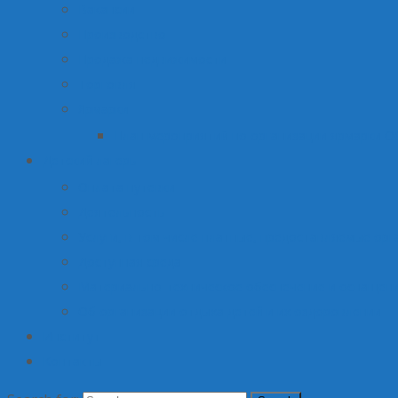
Вакансии
Производство
Продажа недвижимости
Торговля
Ярмарки
План мероприятий по организации ярмарки О
Детский лагерь
Оплата путевки
Деятельность
Услуги, в том числе платные, предоставляемые орг
Доступная среда
Материально-техническое обеспечение и оснащени
Об организации отдыха детей и их оздоровлении
Институт
Контакты