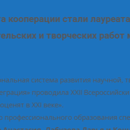
а кооперации стали лауреат
тельских и творческих работ
иональная система развития научной,
грация» проводила XXII Всероссийски
ценят в XXI веке».
го профессионального образования сп
 Анастасия, Лабузова Дарья и Кон