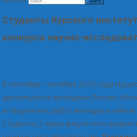
Search for:
Студенты Курского институт
конкурса научно-исследова
03.11.2025
Без рубрики
Елена Рогова
В сентябре – октябре 2025 года Нац
деятельности молодежи России «Инте
и творческих работ молодежи «Меня о
Студенты 2 курса факультета средне
социального обеспечения»
Рагулина