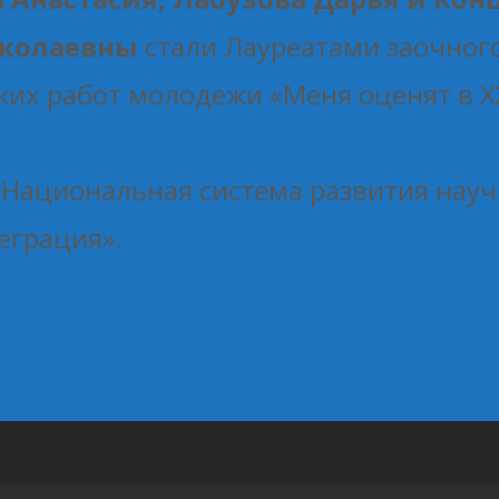
иколаевны
стали Лауреатами заочного 
ких работ молодежи «Меня оценят в X
 Национальная система развития нау
еграция».
азали, что «Просто читать» — совсем не просто
Дмитри