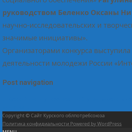
руководством Беленко Оксаны Н
научно-исследовательских и творчес
значимые инициативы».
Организаторами конкурса выступила
деятельности молодежи России «Инт
Post navigation
←
Курский институт кооперации: Студенты-юристы док
единства
→
Copyright © Сайт Курского облпотребсоюза
Политика конфидиальности
Powered by WordPress
MENU