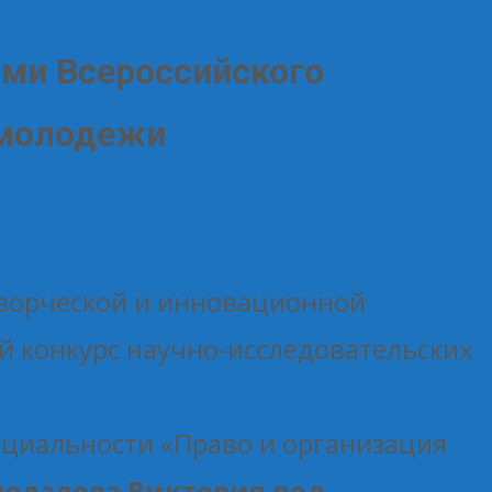
ами Всероссийского
 молодежи
 творческой и инновационной
й конкурс научно-исследовательских
ециальности «Право и организация
цедалова Виктория под