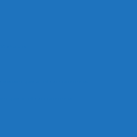
ОО «Рыльск»
анизации отдыха детей и их оздоровления
е отдыха детей и их оздоровление