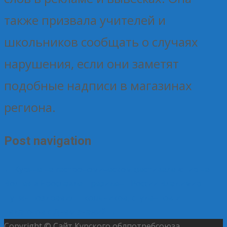
также призвала учителей и
школьников сообщать о случаях
нарушения, если они заметят
подобные надписи в магазинах
региона.
Post navigation
←
Куряне на гастрономическом фестивале «Пир на
Волге» в Ярославле
Президент России Владимир
Путин поздравил школьников, студентов и
педагогов с Днём знаний
→
Copyright © Сайт Курского облпотребсоюза