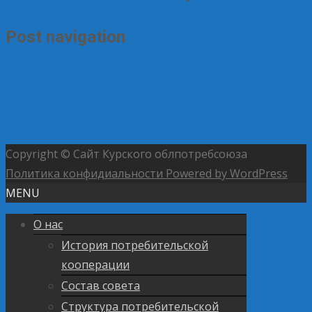
Post navigation
←
Владельцы плодовых хозяйств Черноземья не
спешат страховать посадки и урожай
В преддверии 9
мая Татпотребсоюз отправил гуманитарную помощь
в Курскую область
→
Copyright © Сайт Курского облпотребсоюза
Политика конфидиальности
Powered by WordPress
MENU
О нас
История потребительской
кооперации
Состав совета
Структура потребительской