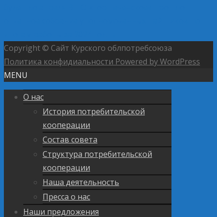
будет до апреля
В ПО «Горшеченское» прошло
отчетное собрание уполномоченных пайщиков по
итогам работы за 2024 год
→
Copyright © Сайт Курского облпотребсоюза
Политика конфидиальности
Powered by WordPress
MENU
О нас
История потребительской
кооперации
Состав совета
Структура потребительской
кооперации
Наша деятельность
Пресса о нас
Наши предложения