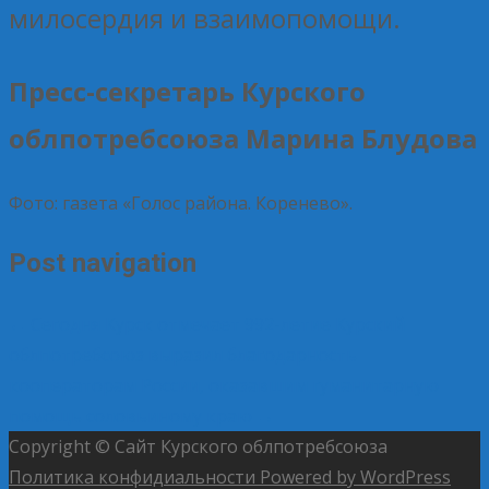
милосердия и взаимопомощи.
Пресс-секретарь Курского
облпотребсоюза Марина Блудова
Фото: газета «Голос района. Коренево».
Post navigation
←
Сегодня Курск отмечает 992-летие
Курский
облпотребсоюз выразил благодарность
кооператорам России, оказавшим гуманитарную
помощь соловьиному краю
→
Copyright © Сайт Курского облпотребсоюза
Политика конфидиальности
Powered by WordPress