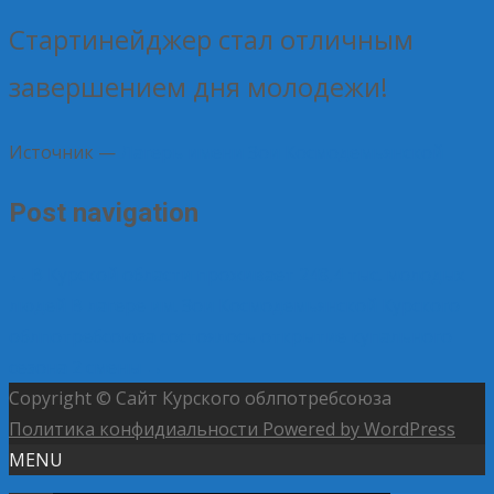
Стартинейджер стал отличным
завершением дня молодежи!
Источник —
Лагерь имени Зои Космодемьянской
Post navigation
←
В Курской области проживает 248,4 тыс. молодых
людей
В лагере им. Зои Космодемьянской Курского
облпотребсоюза состоялось открытие купального
сезона 2 смены
→
Copyright © Сайт Курского облпотребсоюза
Политика конфидиальности
Powered by WordPress
MENU