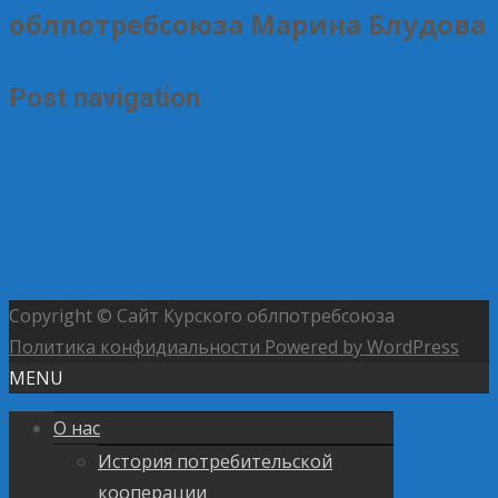
облпотребсоюза Марина Блудова
Post navigation
←
Кооператоры Курской области ведут планомерную
работу по снижению ставки эквайринга
Сотрудники
МЧС провели инструктаж по безопасному отдыху в
лагере им. Зои Космодемьянской Курского
облпотребсоюза
→
Copyright © Сайт Курского облпотребсоюза
Политика конфидиальности
Powered by WordPress
MENU
О нас
История потребительской
кооперации