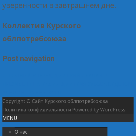
уверенности в завтрашнем дне.
Коллектив Курского
облпотребсоюза
Post navigation
←
ПОЛНЫЙ ВПЕРЕД, ДМИТРИЙ ЛЬВОВИЧ!
ПРЕЗИДЕНТ НАГРАДИЛ ДМИТРИЯ ЗУБОВА ОРДЕНОМ
АЛЕКСАНДРА НЕВСКОГО
→
Copyright © Сайт Курского облпотребсоюза
Политика конфидиальности
Powered by WordPress
MENU
О нас