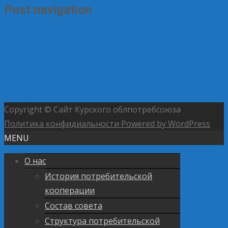
Post navigation
←
Студентка Курского института кооперации Карина
Князева стала обладателем именной стипендии
губернатора
Курский облпотребсоюз завершил
прием работ в рамках конкурса «В Новый Год — с
продукцией кооператоров соловьиного края!»
→
Copyright © Сайт Курского облпотребсоюза
Политика конфидиальности
Powered by WordPress
MENU
О нас
История потребительской
кооперации
Состав совета
Структура потребительской