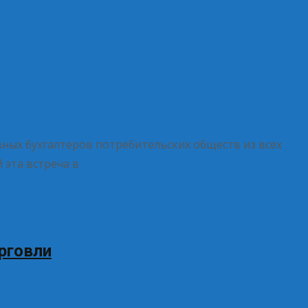
вных бухгалтеров потребительских обществ из всех
 эта встреча в
Read More…
рговли