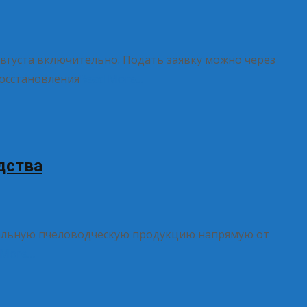
вгуста включительно. Подать заявку можно через
восстановления
Read More…
дства
туральную пчеловодческую продукцию напрямую от
 More…