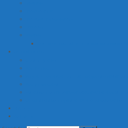
Вакансии
Производство
Продажа недвижимости
Торговля
Ярмарки
План мероприятий по организации ярмарки О
Детский лагерь
Оплата путевки
Деятельность
Услуги, в том числе платные, предоставляемые орг
Доступная среда
Материально-техническое обеспечение и оснащени
Об организации отдыха детей и их оздоровлении
Институт
Контакты