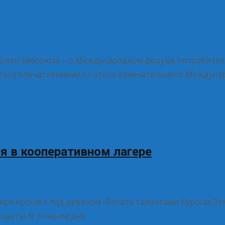
блпотребсоюза – о Международном форуме потребитель
иться впечатлениями от этого замечательного Междун
я в кооперативном лагере
ре прошел под девизом «Богата талантами Курская Земл
ланты. В течение дня
Read More…