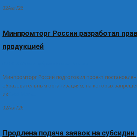
02
Авг/26
Минпромторг России разработал прав
продукцией
02.08.2026
Без рубрики
Елена Рогова
Минпромторг России подготовил проект постановлен
образовательным организациям, на которых запрещен
их
Read More…
02
Авг/26
Продлена подача заявок на субсидии