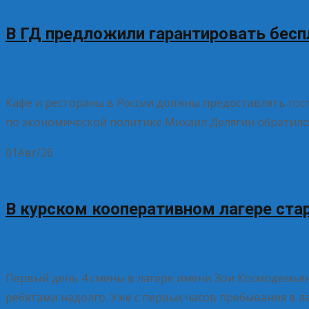
В ГД предложили гарантировать бесп
01.08.2026
Без рубрики
Елена Рогова
Кафе и рестораны в России должны предоставлять го
по экономической политике Михаил Делягин обратилс
01
Авг/26
В курском кооперативном лагере ста
01.08.2026
Без рубрики
Елена Рогова
Первый день 4 смены в лагере имени Зои Космодемьян
ребятами надолго. Уже с первых часов пребывания в л