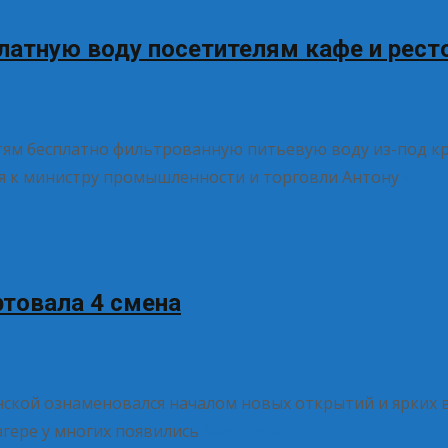
латную воду посетителям кафе и рест
стям бесплатно фильтрованную питьевую воду из-под к
я к министру промышленности и торговли Антону
Read 
ртовала 4 смена
ской ознаменовался началом новых открытий и ярких в
агере у многих появились
Read More…