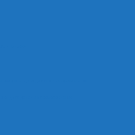
ОО «Рыльск»
анизации отдыха детей и их оздоровления
е отдыха детей и их оздоровление