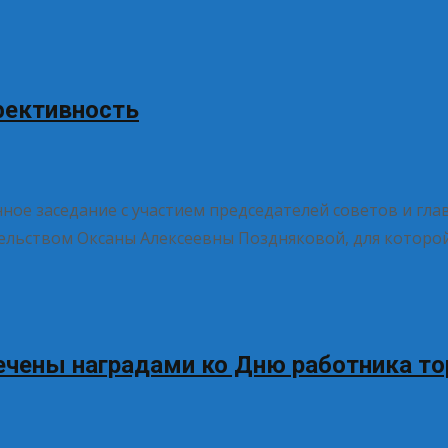
фективность
ное заседание с участием председателей советов и гла
тельством Оксаны Алексеевны Поздняковой, для которой
ечены наградами ко Дню работника то