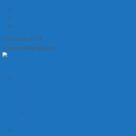
+7(4712)70-21-18
koopkursk@gmail.com
Skip to content
О нас
История потребительской кооперации
Состав совета
Структура потребительской кооперации
Наша деятельность
Пресса о нас
Наши предложения