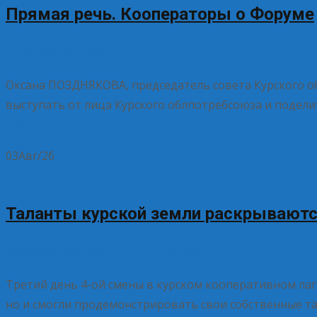
Прямая речь. Кооператоры о Форуме
04.08.2026
Без рубрики
Елена Рогова
Оксана ПОЗДНЯКОВА, председатель совета Курского о
выступать от лица Курского облпотребсоюза и подел
More…
03
Авг/26
Таланты курской земли раскрываютс
03.08.2026
Без рубрики
Елена Рогова
Третий день 4-ой смены в курском кооперативном лаге
но и смогли продемонстрировать свои собственные та