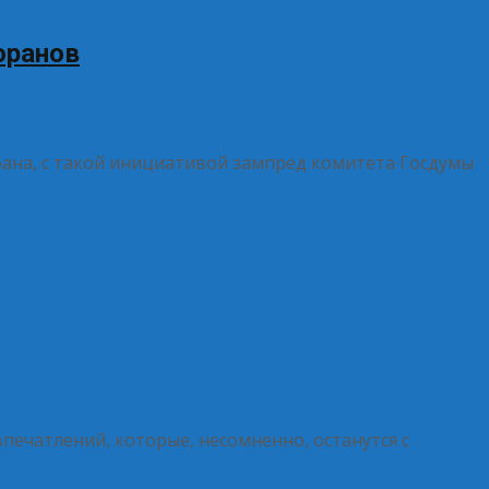
оранов
рана, с такой инициативой зампред комитета Госдумы
More…
печатлений, которые, несомненно, останутся с