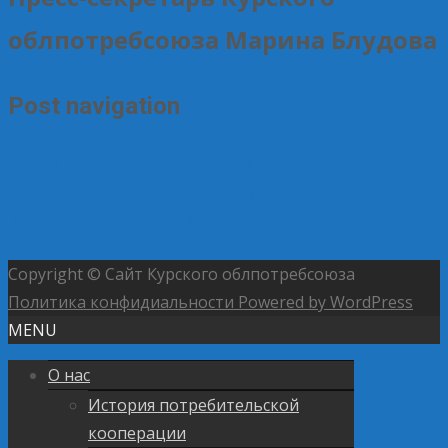
облпотребсоюза Марина Блудова
Post navigation
←
В Курской области 1 июня будет действовать
запрет на продажу алкоголя
Курянка Инна
Колесникова в числе лучших молодых
промышленников России
→
Copyright © Сайт Курского облпотребсоюза
Политика конфидиальности
Powered by WordPress
MENU
О нас
История потребительской
кооперации