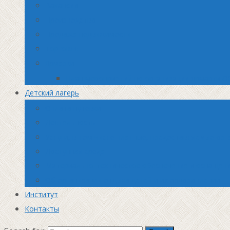
Вакансии
Производство
Продажа недвижимости
Торговля
Ярмарки
План мероприятий по организации ярмарки О
Детский лагерь
Оплата путевки
Деятельность
Услуги, в том числе платные, предоставляемые орг
Доступная среда
Материально-техническое обеспечение и оснащени
Об организации отдыха детей и их оздоровлении
Институт
Контакты