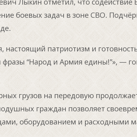
евич Лыкин отметил, что содействие 
ие боевых задач в зоне СВО. Подчёрк
де.
я, настоящий патриотизм и готовност
разы “Народ и Армия едины!”», — гов
арных грузов на передовую продолжает
нодушных граждан позволяет своевре
ами, оборудованием и расходными м