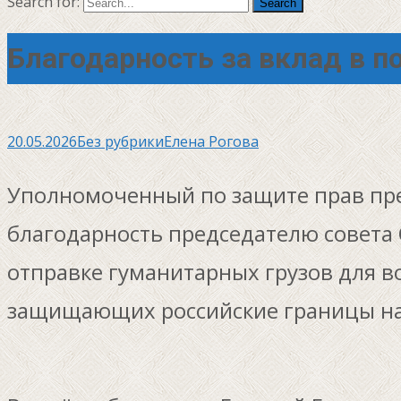
Search for:
Благодарность за вклад в 
20.05.2026
Без рубрики
Елена Рогова
Уполномоченный по защите прав пре
благодарность председателю совета 
отправке гуманитарных грузов для 
защищающих российские границы н