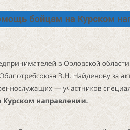
помощь бойцам на Курском на
дпринимателей в Орловской области
Облпотребсоюза В.Н. Найденову за акт
военнослужащих — участников специа
а
Курском направлении.