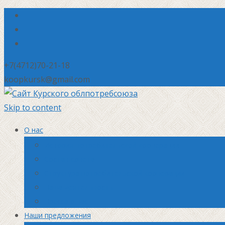
+7(4712)70-21-18
koopkursk@gmail.com
Skip to content
О нас
История потребительской кооперации
Состав совета
Структура потребительской кооперации
Наша деятельность
Пресса о нас
Наши предложения