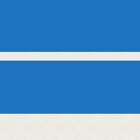
ОО «Рыльск»
анизации отдыха детей и их оздоровления
е отдыха детей и их оздоровление