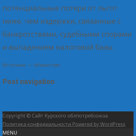
потенциальные потери от льгот
ниже, чем издержки, связанные с
банкротствами, судебными спорами
и выпадением налоговой базы.
Источник — «Известия»
Post navigation
←
С Вербным воскресеньем!
Студенты Курского
института кооперации осваивают киберспорт
→
Copyright © Сайт Курского облпотребсоюза
Политика конфидиальности
Powered by WordPress
MENU