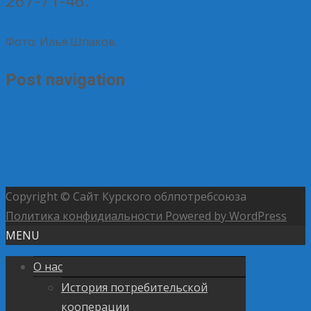
267-71-46.
Фото: Илья Шпаков.
Post navigation
←
Требуется охрана для ДОЛ имени Зои
Космодемьянской: объявляется конкурс
Маркетплейсам хотят запретить определять
стоимость продукции
→
Copyright © Сайт Курского облпотребсоюза
Политика конфидиальности
Powered by WordPress
MENU
О нас
История потребительской
кооперации