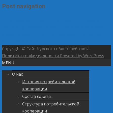
Post navigation
←
Три важные поправки, которые принимаются в
поддержку малого бизнеса в марте 2026 года
«Мосты
дружбы»: Курский институт кооперации укрепляет
единство молодежи
→
Copyright © Сайт Курского облпотребсоюза
Политика конфидиальности
Powered by WordPress
MENU
О нас
История потребительской
кооперации
Состав совета
Структура потребительской
кооперации