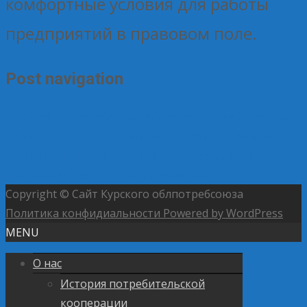
комфортные условия для работы
предприятий в правовом поле.
Post navigation
←
В России разработают обязательные санитарные
нормы для рынка готовой еды
Праздничное утро в
курском институте кооперации: как студентки
поздравляли защитников отечества
→
Copyright © Сайт Курского облпотребсоюза
Политика конфидиальности
Powered by WordPress
MENU
О нас
История потребительской
кооперации