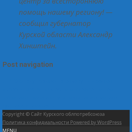
центр за всестороннюю
помощь нашему региону! —
сообщил губернатор
Курской области Александр
Хинштейн.
Post navigation
←
В 2025 году продажи готовых суши и роллов
выросли на 90 %
ПО «Горшеченское»: отчетное
собрание определило пути развития и отметило
лучшие достижения
→
Copyright © Сайт Курского облпотребсоюза
Политика конфидиальности
Powered by WordPress
MENU