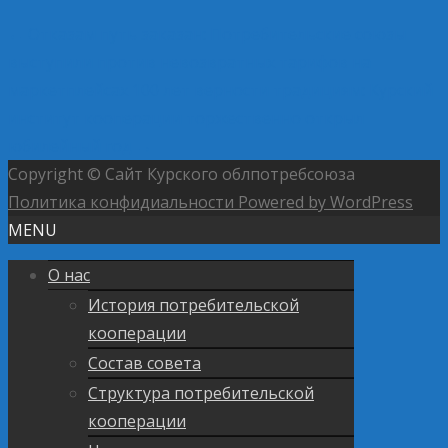
←
Отказам путь заказан: Потребительские союзы
выступили против невозвратных тарифов на
маркетплейсах
100 лет верности традициям: Курский
институт кооперации торжественно открыл
юбилейный год
→
Copyright © Сайт Курского облпотребсоюза
Политика конфидиальности
Powered by WordPress
MENU
О нас
История потребительской
кооперации
Состав совета
Структура потребительской
кооперации