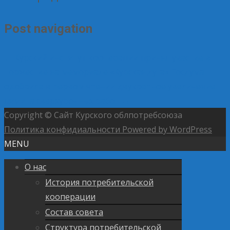
Post navigation
←
Курский институт кооперации принял участие в
торжестве на мемориале «Курская дуга»
Госдума
одобрила в первом чтении двукратное увеличение
лимита сверхурочных работ
→
Copyright © Сайт Курского облпотребсоюза
Политика конфидиальности
Powered by WordPress
MENU
О нас
История потребительской
кооперации
Состав совета
Структура потребительской