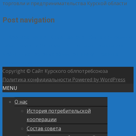
торговли и предпринимательства Курской области
Post navigation
←
Кооперация в АПК смещается от сбыта к снижению
себестоимости
Одно место — одна автолавка: для
мобильных торговых объектов введут правила
размещения
→
Copyright © Сайт Курского облпотребсоюза
Политика конфидиальности
Powered by WordPress
MENU
О нас
История потребительской
кооперации
Состав совета