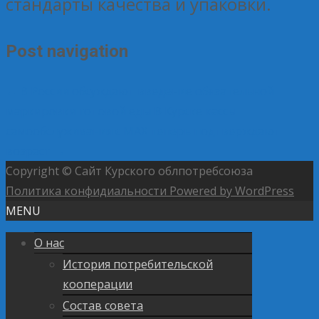
стандарты качества и упаковки.
Post navigation
←
В России обсуждают введение обязательной
маркировки готовой еды
В Курске кассы
самообслуживания с MAX теперь подтверждают
возраст
→
Copyright © Сайт Курского облпотребсоюза
Политика конфидиальности
Powered by WordPress
MENU
О нас
История потребительской
кооперации
Состав совета