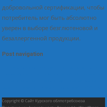
добровольной сертификации, чтобы
потребитель мог быть абсолютно
уверен в выборе безглютеновой и
безаллергенной продукции.
Post navigation
←
Чтобы Курском гордилась столица: Саша Пыхтина
о маме-журналисте и газете «Российская кооперация»
Потребительские штрафы и неустойка: как меняется
баланс интересов бизнеса и покупателей с 2026 года
→
Copyright © Сайт Курского облпотребсоюза