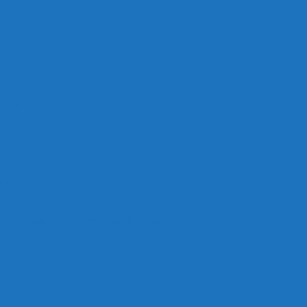
ОО «Рыльск»
анизации отдыха детей и их оздоровления
е отдыха детей и их оздоровление