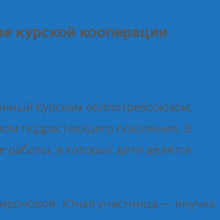
ве курской кооперации
енный Курским облпотребсоюзом,
вом подрастающего поколения. В
 работы, в которых дети делятся
Мироновой. Юная участница — внучка