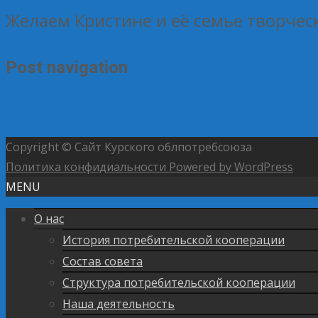
Желаем Кристине и её семье творчес
Post navigation
←
С Новым 2026 годом!
Правительство утвердило рас
налогообложения
→
Copyright © Сайт Курского облпотребсоюза
Политика конфидиальности
Powered by WordPress
MENU
О нас
История потребительской кооперации
Состав совета
Структура потребительской кооперации
Наша деятельность