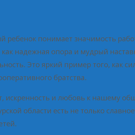
ий ребенок понимает значимость раб
 как надежная опора и мудрый настав
ность. Это яркий пример того, как си
ооперативного братства.
т, искренность и любовь к нашему об
урской области есть не только славн
етей.