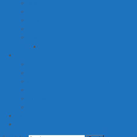
Вакансии
Производство
Продажа недвижимости
Торговля
Ярмарки
План мероприятий по организации ярмарки О
Детский лагерь
Оплата путевки
Деятельность
Услуги, в том числе платные, предоставляемые орг
Доступная среда
Материально-техническое обеспечение и оснащени
Об организации отдыха детей и их оздоровлении
Институт
Контакты