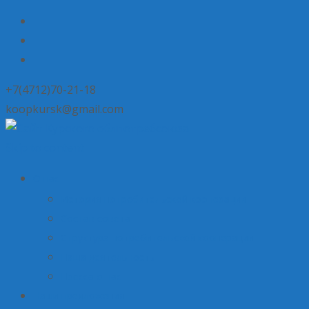
+7(4712)70-21-18
koopkursk@gmail.com
Skip to content
О нас
История потребительской кооперации
Состав совета
Структура потребительской кооперации
Наша деятельность
Пресса о нас
Наши предложения