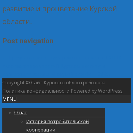
развитие и процветание Курской
области.
Post navigation
←
Требуются пекари для работы в пекарне СХППК
«Коопзаготпромторг»
В Курском институте
кооперации зажегся «Голубой огонёк — 2026»
→
Copyright © Сайт Курского облпотребсоюза
Политика конфидиальности
Powered by WordPress
MENU
О нас
История потребительской
кооперации