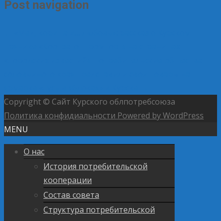
Post navigation
←
«Мед, корица и… любовь»: рассказ о Курском
прянике «Коопзаготпромторг» на страницах
«Городских известий»
Потребительские общества
соловьиного края представили свои товары на
ярмарке «Гусь в яблоках» в Курске
→
Copyright © Сайт Курского облпотребсоюза
Политика конфидиальности
Powered by WordPress
MENU
О нас
История потребительской
кооперации
Состав совета
Структура потребительской