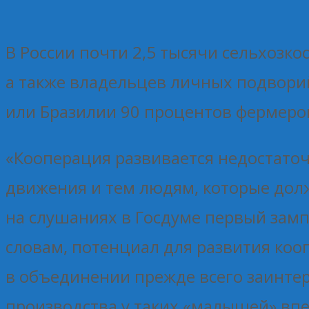
В России почти 2,5 тысячи сельхозк
а также владельцев личных подворий
или Бразилии 90 процентов фермеров
«Кооперация развивается недостаточ
движения и тем людям, которые долж
на слушаниях в Госдуме первый зам
словам, потенциал для развития коо
в объединении прежде всего заинте
производства у таких «малышей» впеч