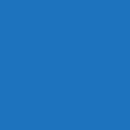
ОО «Рыльск»
анизации отдыха детей и их оздоровления
е отдыха детей и их оздоровление