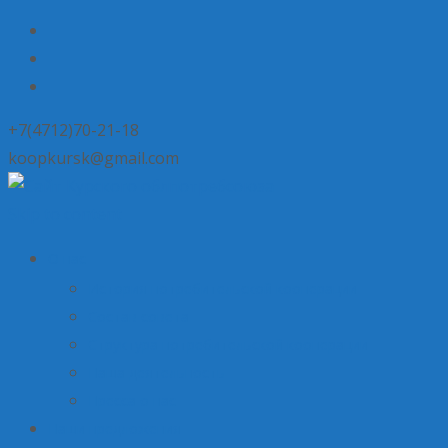
+7(4712)70-21-18
koopkursk@gmail.com
Skip to content
О нас
История потребительской кооперации
Состав совета
Структура потребительской кооперации
Наша деятельность
Пресса о нас
Наши предложения