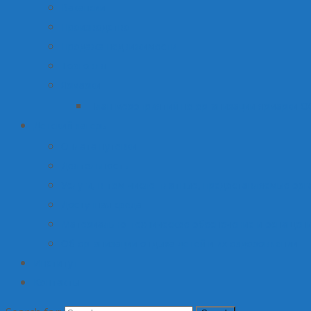
Вакансии
Производство
Продажа недвижимости
Торговля
Ярмарки
План мероприятий по организации ярмарки О
Детский лагерь
Оплата путевки
Деятельность
Услуги, в том числе платные, предоставляемые орг
Доступная среда
Материально-техническое обеспечение и оснащени
Об организации отдыха детей и их оздоровлении
Институт
Контакты