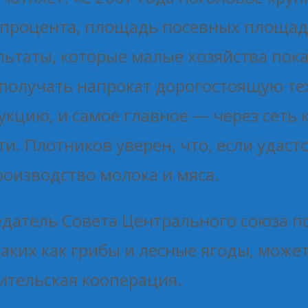
 процента, площадь посевных площад
льтаты, которые малые хозяйства по
получать напрокат дорогостоящую тех
кцию, и самое главное — через сеть
ти. Плотников уверен, что, если удаст
роизводство молока и мяса.
седатель Совета Центрального союза 
таких как грибы и лесные ягоды, може
бительская кооперация.