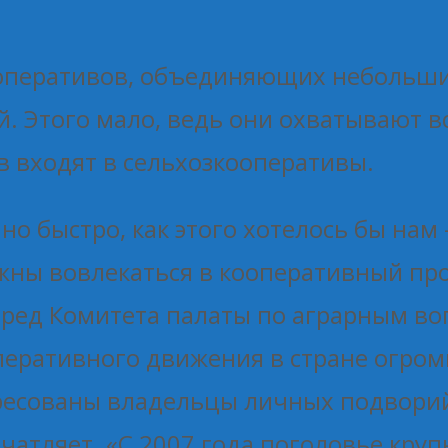
ооперативов, объединяющих небольши
. Этого мало, ведь они охватывают в
 входят в сельхозкооперативы.
но быстро, как этого хотелось бы на
ны вовлекаться в кооперативный про
пред Комитета палаты по аграрным во
перативного движения в стране огром
ресованы владельцы личных подворий
атляет. «С 2007 года поголовье крупн