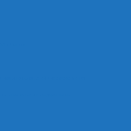
ОО «Рыльск»
анизации отдыха детей и их оздоровления
е отдыха детей и их оздоровление