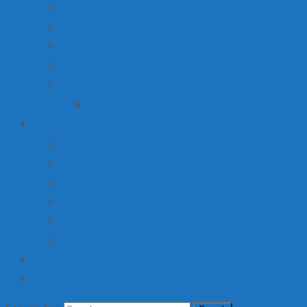
Вакансии
Производство
Продажа недвижимости
Торговля
Ярмарки
План мероприятий по организации ярмарки О
Детский лагерь
Оплата путевки
Деятельность
Услуги, в том числе платные, предоставляемые орг
Доступная среда
Материально-техническое обеспечение и оснащени
Об организации отдыха детей и их оздоровлении
Институт
Контакты