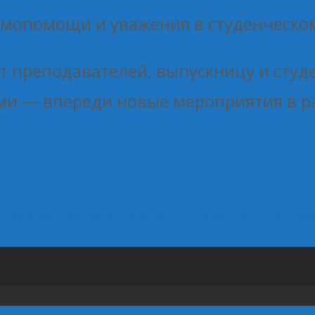
имопомощи и уважения в студенческо
 преподавателей, выпускницу и студ
ами — впереди новые мероприятия в р
 производство домашнего текстиля «Бел‑поль»
Центрос
о
→