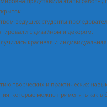
имировна представила этапы работы, 
ткрыток.
дством ведущих студенты последовате
нтировали с дизайном и декором.
получилась красивая и индивидуальная
итию творческих и практических навы
ия, которые можно применять как в б