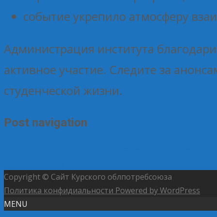
событие укрепило атмосферу вза
Администрация института благодарит
активное участие. Следите за анонс
студенческой жизни.
Post navigation
←
Студенты Курского института кооперации посетили
подготовке изменений в налоговое законодательств
Copyright © Сайт Курского облпотребсоюза
Политика конфидиальности
Powered by WordPress
MENU