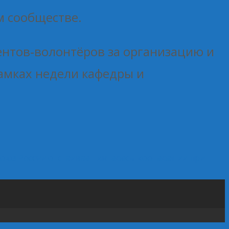
м сообществе.
ентов‑волонтёров за организацию и
амках недели кафедры и
оюз России отстаивает интересы кооперации при