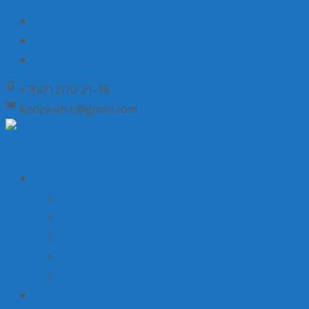
+7(4712)70-21-18
koopkursk@gmail.com
Skip to content
О нас
История потребительской кооперации
Состав совета
Структура потребительской кооперации
Наша деятельность
Пресса о нас
Наши предложения