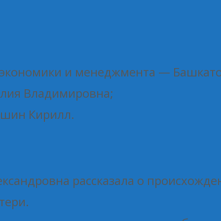
экономики и менеджмента — Башкатова
Юлия Владимировна;
юшин Кирилл.
ександровна рассказала о происхожде
тери.