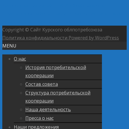
лето для ваших детей — 2026»
Хлебозавод в
Пристенском районе спасли от закрытия на встрече
губернатора с главой Центросоюза
→
Copyright © Сайт Курского облпотребсоюза
Политика конфидиальности
Powered by WordPress
MENU
О нас
История потребительской
кооперации
Состав совета
Структура потребительской
кооперации
Наша деятельность
Пресса о нас
Наши предложения