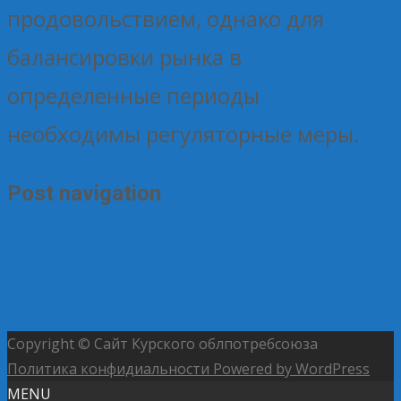
продовольствием, однако для
балансировки рынка в
определенные периоды
необходимы регуляторные меры.
Post navigation
←
Комитет ГД одобрил законопроект о
лицензировании торговли табаком
Чёрный хлеб из
Курской области прошёл проверку качества: итоги
смотра ко Всемирной неделе качества
→
Copyright © Сайт Курского облпотребсоюза
Политика конфидиальности
Powered by WordPress
MENU