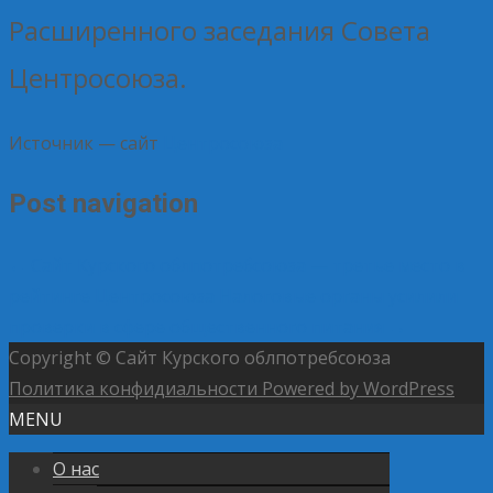
Расширенного заседания Совета
Центросоюза.
Источник — сайт
Центросоюза
Post navigation
←
Сайт Курского облпотребсоюза — третье место в
рейтинге Центросоюза
Налоговые органы усилили
проверки в сфере общественного питания
→
Copyright © Сайт Курского облпотребсоюза
Политика конфидиальности
Powered by WordPress
MENU
О нас