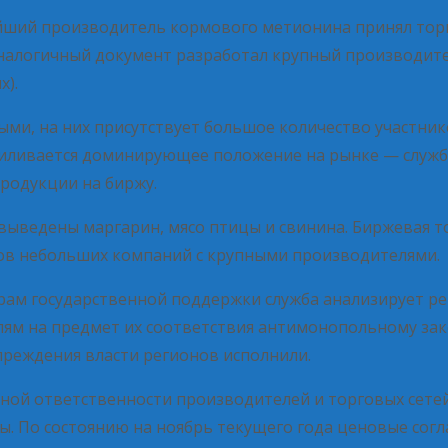
нейший производитель кормового метионина принял то
Аналогичный документ разработал крупный производите
).
и, на них присутствует большое количество участнико
усиливается доминирующее положение на рынке — служ
родукции на биржу.
у выведены маргарин, мясо птицы и свинина. Биржевая
в небольших компаний с крупными производителями.
ерам государственной поддержки служба анализирует 
м на предмет их соответствия антимонопольному закон
преждения власти регионов исполнили.
ой ответственности производителей и торговых сетей
. По состоянию на ноябрь текущего года ценовые согла