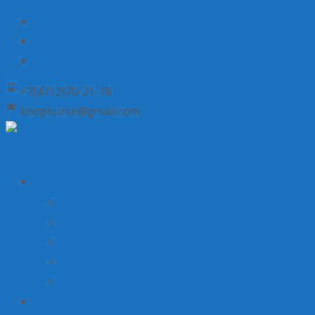
+7(4712)70-21-18
koopkursk@gmail.com
Skip to content
О нас
История потребительской кооперации
Состав совета
Структура потребительской кооперации
Наша деятельность
Пресса о нас
Наши предложения