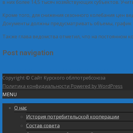
в них более 14,5 тысяч хозяйствующих субъектов. Учи
Кроме того, для снижения сезонного колебания цен 
Документы должны предусматривать объемы, график 
Также глава ведомства отметил, что на постоянном к
Post navigation
←
Профсоюзные лидеры Курской потребкооперации о
Copyright © Сайт Курского облпотребсоюза
Политика конфидиальности
Powered by WordPress
MENU
О нас
История потребительской кооперации
Состав совета