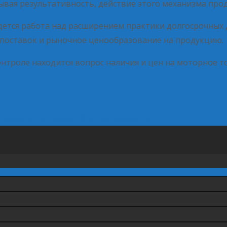
тывая результативность, действие этого механизма прод
ведется работа над расширением практики долгосрочны
поставок и рыночное ценообразование на продукцию.
онтроле находится вопрос наличия и цен на моторное т
тмечены наградами
С днем рождения!
→