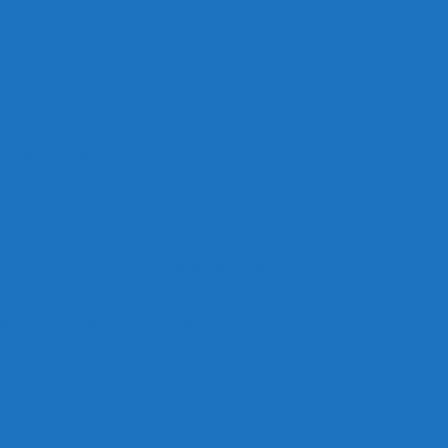
ОО «Рыльск»
анизации отдыха детей и их оздоровления
е отдыха детей и их оздоровление