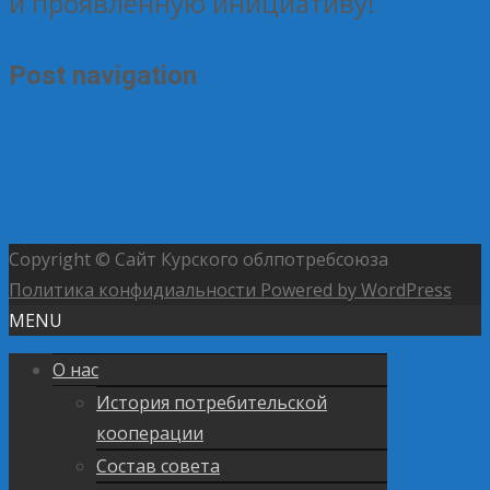
и проявленную инициативу!
Post navigation
←
В Курском институте кооперации напомнили о
безопасности в сети
Первокурсники Курского
института кооперации выбрали «Свободное
дыхание»
→
Copyright © Сайт Курского облпотребсоюза
Политика конфидиальности
Powered by WordPress
MENU
О нас
История потребительской
кооперации
Состав совета