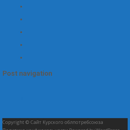
Post navigation
←
Поздравление с Днём города от председателя
совета Курского облпотребсоюза Владимира Пасечко
Курские кооператоры собирают богатый урожай
яблок
→
Copyright © Сайт Курского облпотребсоюза