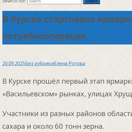
Search for:
В Курске стартовала ярмарк
потребкооперация
20.09.2025
Без рубрики
Елена Рогова
В Курске прошёл первый этап ярмар
«Васильевском» рынках, улицах Хрущ
Участники из разных районов области
сахара и около 60 тонн зерна.