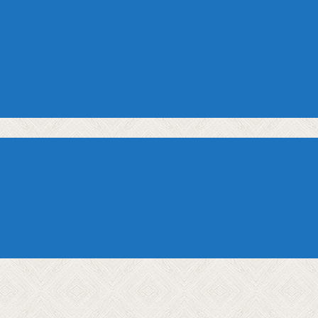
ОО «Рыльск»
анизации отдыха детей и их оздоровления
е отдыха детей и их оздоровление