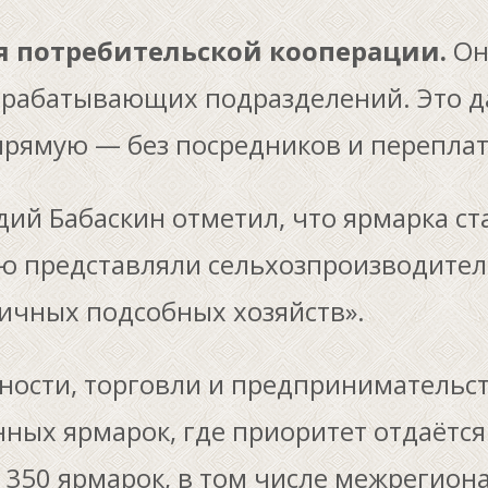
я потребительской кооперации.
Он
ерабатывающих подразделений. Это д
прямую — без посредников и переплат
дий Бабаскин отметил, что ярмарка с
ю представляли сельхозпроизводител
ичных подсобных хозяйств».
ости, торговли и предпринимательств
нных ярмарок, где приоритет отдаётся
 350 ярмарок, в том числе межрегион