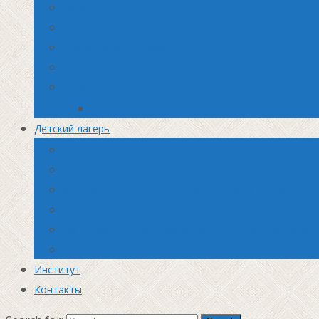
Вакансии
Производство
Продажа недвижимости
Торговля
Ярмарки
План мероприятий по организации ярмарки О
Детский лагерь
Оплата путевки
Деятельность
Услуги, в том числе платные, предоставляемые орг
Доступная среда
Материально-техническое обеспечение и оснащени
Об организации отдыха детей и их оздоровлении
Институт
Контакты