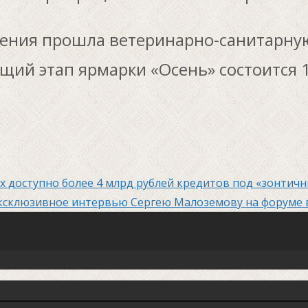
ения прошла ветеринарно-санитарну
ий этап ярмарки «Осень» состоится 1
ях доступно более 4 млрд рублей кредитов под «зонтич
эксклюзивное интервью Сергею Малоземову на форуме 