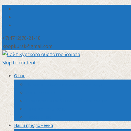
+7(4712)70-21-18
koopkursk@gmail.com
Skip to content
О нас
История потребительской кооперации
Состав совета
Структура потребительской кооперации
Наша деятельность
Пресса о нас
Наши предложения