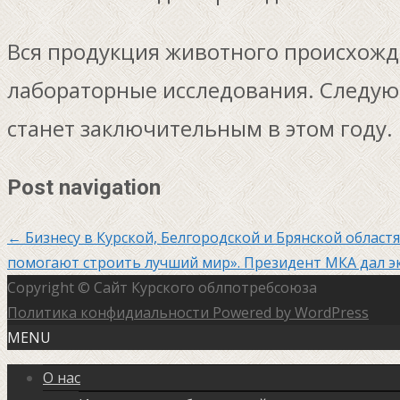
Вся продукция животного происхожд
лабораторные исследования. Следующ
станет заключительным в этом году.
Post navigation
←
Бизнесу в Курской, Белгородской и Брянской област
помогают строить лучший мир». Президент МКА дал 
Copyright © Сайт Курского облпотребсоюза
Политика конфидиальности
Powered by WordPress
MENU
О нас