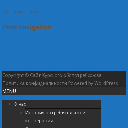
Источник — сайт
Центросоюза
.
Post navigation
←
Сегодня день рождения у председателя совета
Курского облпотребсоюза Владимира Пасечко
Потребительские общества Курской области примут
участие в ярмарке «Осень» в Курске 20 сентября
→
Copyright © Сайт Курского облпотребсоюза
Политика конфидиальности
Powered by WordPress
MENU
О нас
История потребительской
кооперации