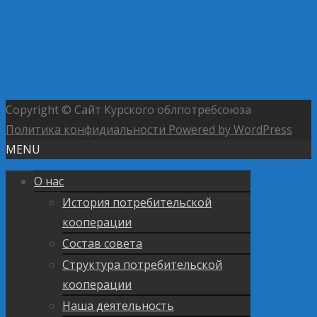
←
День знаний в Курском институте кооперации
Депутат Госдумы от Курской области предложила
штрафовать магазины за вывески на английском
языке
→
Copyright © Сайт Курского облпотребсоюза
Политика конфидиальности
Powered by WordPress
MENU
О нас
История потребительской
кооперации
Состав совета
Структура потребительской
кооперации
Наша деятельность