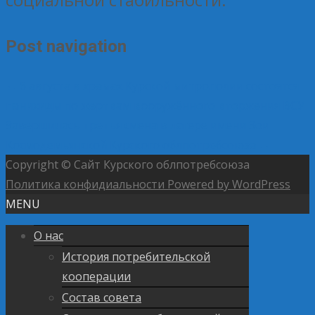
Post navigation
←
6 августа в храмах Курской митрополии состоятся
панихиды по жертвам вооружённого вторжения ВСУ
Завершилась третья смена в лагере имени Зои
Космодемьянской Курского облпотребсоюза
→
Copyright © Сайт Курского облпотребсоюза
Политика конфидиальности
Powered by WordPress
MENU
О нас
История потребительской
кооперации
Состав совета