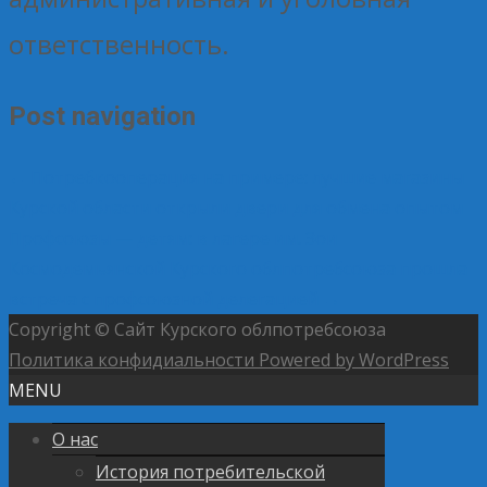
ответственность.
Post navigation
←
Потребкооперация на примере: лучшие магазины
Курской области открыли двери для обмена опытом
Профсоюзы — детям: в лагере им. Зои
Космодемьянской Курского облпотребсоюза прошла
встреча с профсоюзной делегацией
→
Copyright © Сайт Курского облпотребсоюза
Политика конфидиальности
Powered by WordPress
MENU
О нас
История потребительской