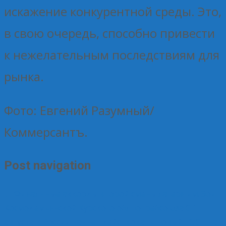
искажение конкурентной среды. Это,
в свою очередь, способно привести
к нежелательным последствиям для
рынка.
Фото: Евгений Разумный/
Коммерсантъ.
Post navigation
←
Финальные аккорды второй смены лагеря им. Зои
Космодемьянской Курского облпотребсоюза
С 1
августа в России начнёт действовать новый ГОСТ на