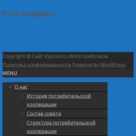
Post navigation
←
В лагере Курского облпотребсоюза открыт
купальный сезон!
Роспотребнадзор разъяснил
правила продажи продуктов на маркетплейсах
→
Copyright © Сайт Курского облпотребсоюза
Политика конфидиальности
Powered by WordPress
MENU
О нас
История потребительской
кооперации
Состав совета
Структура потребительской
кооперации