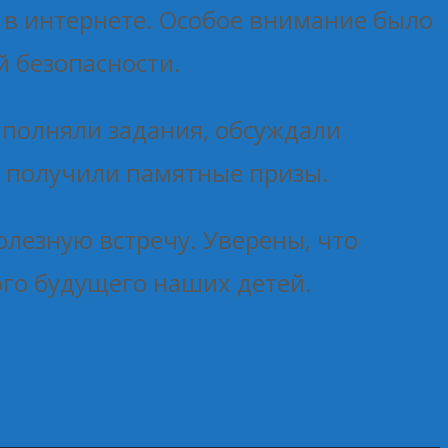
 в интернете. Особое внимание было
 безопасности.
ыполняли задания, обсуждали
и получили памятные призы.
олезную встречу. Уверены, что
ого будущего наших детей.
кой епархии
Сила в людях: визит в ПО «Касторенское»