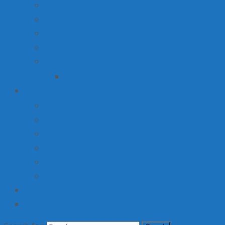
Вакансии
Производство
Продажа недвижимости
Торговля
Ярмарки
План мероприятий по организации ярмарки О
Детский лагерь
Оплата путевки
Деятельность
Услуги, в том числе платные, предоставляемые орг
Доступная среда
Материально-техническое обеспечение и оснащени
Об организации отдыха детей и их оздоровлении
Институт
Контакты