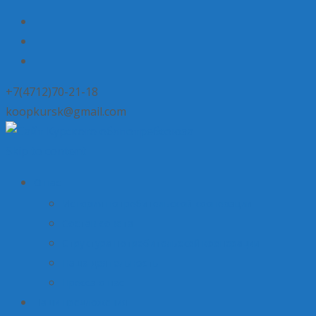
+7(4712)70-21-18
koopkursk@gmail.com
Skip to content
О нас
История потребительской кооперации
Состав совета
Структура потребительской кооперации
Наша деятельность
Пресса о нас
Наши предложения