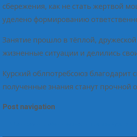
сбережения, как не стать жертвой 
уделено формированию ответственно
Занятие прошло в тёплой, дружеской
жизненные ситуации и делились сво
Курский облпотребсоюз благодарит с
полученные знания станут прочной о
Post navigation
←
В День семьи, любви и верности в лагере Курского
→