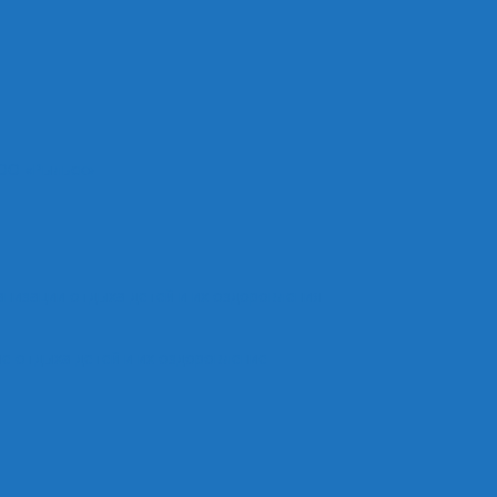
ОО «Рыльск»
анизации отдыха детей и их оздоровления
е отдыха детей и их оздоровление