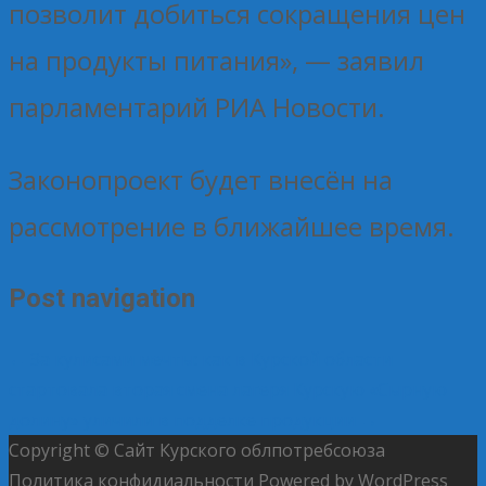
позволит добиться сокращения цен
на продукты питания», — заявил
парламентарий РИА Новости.
Законопроект будет внесён на
рассмотрение в ближайшее время.
Post navigation
←
За кулисами мечты: как в Курской области
стартовала вторая смена лагеря
Курскую «Сырную
долину» уличили в подделке продукции
→
Copyright © Сайт Курского облпотребсоюза
Политика конфидиальности
Powered by WordPress