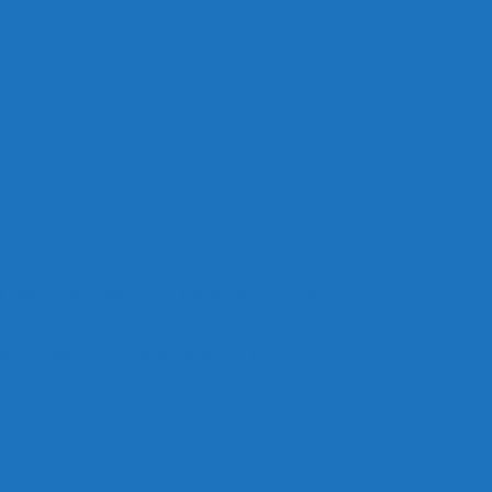
ОО «Рыльск»
анизации отдыха детей и их оздоровления
е отдыха детей и их оздоровление