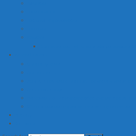
Вакансии
Производство
Продажа недвижимости
Торговля
Ярмарки
План мероприятий по организации ярмарки О
Детский лагерь
Оплата путевки
Деятельность
Услуги, в том числе платные, предоставляемые орг
Доступная среда
Материально-техническое обеспечение и оснащени
Об организации отдыха детей и их оздоровлении
Институт
Контакты