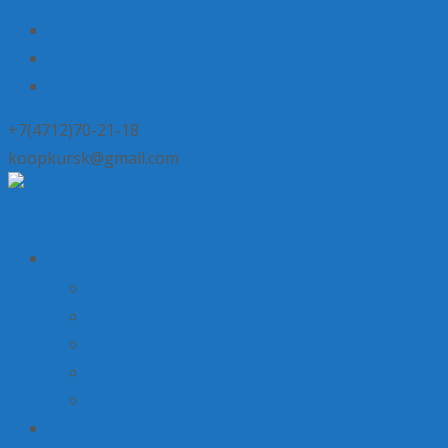
+7(4712)70-21-18
koopkursk@gmail.com
Skip to content
О нас
История потребительской кооперации
Состав совета
Структура потребительской кооперации
Наша деятельность
Пресса о нас
Наши предложения