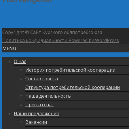
←
В лагере им. Зои Космодемьянской прошёл День без
свои двери
→
Copyright © Сайт Курского облпотребсоюза
Политика конфидиальности
Powered by WordPress
MENU
О нас
История потребительской кооперации
Состав совета
Структура потребительской кооперации
Наша деятельность
Пресса о нас
Наши предложения
Вакансии