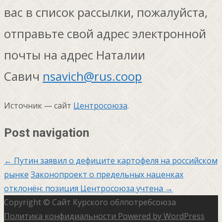
вас в список рассылки, пожалуйста,
отправьте свой адрес электронной
почты на адрес Наталии
Савич
nsavich@rus.coop
Источник — сайт
Центросоюза
.
Post navigation
←
Путин заявил о дефиците картофеля на российском
рынке
Законопроект о предельных наценках
отклонён: позиция Центросоюза учтена
→
Copyright © Сайт Курского облпотребсоюза
Политика конфидиальности
Powered by WordPress