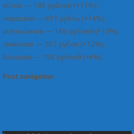
яблок — 189 рублей (+17%),
черешни — 691 рубль (+14%),
апельсинов — 186 рублей (+13%),
лимонов — 302 рубля (+12%),
бананов — 198 рублей (+6%).
Post navigation
←
Можно ли есть продукты в последний день срока
годности: объясняют эксперты
Председатель
Студсовета Курского института кооперации приняла
участие в совещании студенческих лидеров региона
→