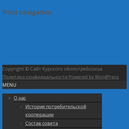
Post navigation
←
Студент Курского института кооперации вошёл в
число финалистов областного конкурса бизнес-идей
Цены на картофель начнут снижаться в конце июня
— эксперты прогнозируют падение до 50 рублей за кг
→
Copyright © Сайт Курского облпотребсоюза
Политика конфидиальности
Powered by WordPress
MENU
О нас
История потребительской
кооперации
Состав совета